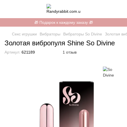
🎁 Подарок к каждому заказу 🎁
Секс игрушки
Вибраторы
Вибраторы So Divine
Золотая ви
Золотая вибропуля Shine So Divine
Артикул:
621189
1 отзыв