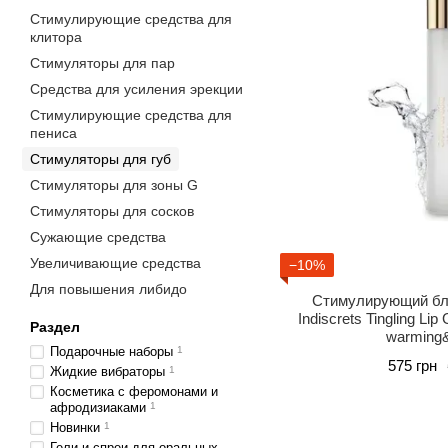
Стимулирующие средства для
клитора
Стимуляторы для пар
Средства для усиления эрекции
Стимулирующие средства для
пениса
Стимуляторы для губ
Стимуляторы для зоны G
Стимуляторы для сосков
Сужающие средства
Увеличивающие средства
−10%
Для повышения либидо
Стимулирующий бле
Indiscrets Tingling Lip
Раздел
warming&
Подарочные наборы
1
575 грн
Жидкие вибраторы
1
Косметика с феромонами и
афродизиаками
1
Новинки
1
Гели и спреи для оральных