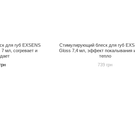
ск для губ EXSENS
Стимулирующий блеск для губ EXS
, 7 мл, согревает и
Gloss 7,4 мл, эффект покалывания 
дает
тепло
грн
739 грн