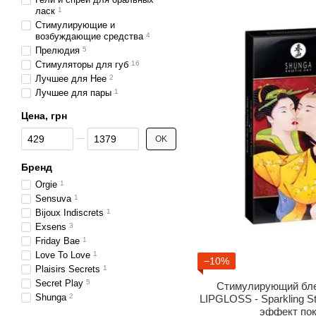
ласк
1
Стимулирующие и
возбуждающие средства
4
Прелюдия
5
Стимуляторы для губ
16
Лучшее для Нее
2
Лучшее для пары
1
Цена, грн
От Цена, грн
До Цена, грн
OK
Бренд
Orgie
1
Sensuva
1
Bijoux Indiscrets
1
Exsens
3
Friday Bae
1
Love To Love
1
−10%
Plaisirs Secrets
1
Secret Play
5
Стимулирующий бле
Shunga
2
LIPGLOSS - Sparkling St
эффект по