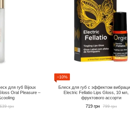
−10%
ск для губ Bijoux
Блеск для губ с эффектом вибраци
 Gloss Oral Pleasure –
Electric Fellatio Lips Gloss, 10 мл,
cooling
фруктового ассорти
719 грн
639 грн
799 грн