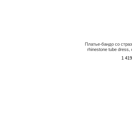
Платье-бандо со страз
rhinestone tube dress,
1 419