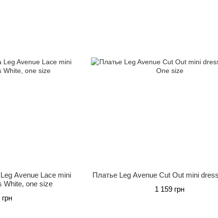
Leg Avenue Lace mini
Платье Leg Avenue Cut Out mini dre
s White, one size
1 159 грн
 грн