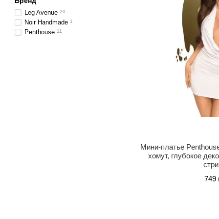
Бренд
Leg Avenue
20
Noir Handmade
1
Penthouse
11
Мини-платье Penthouse 
хомут, глубокое дек
стри
749 