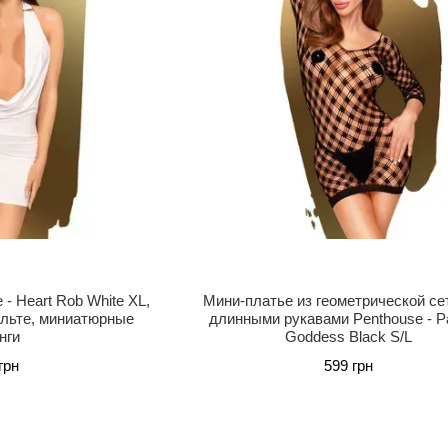
- Heart Rob White XL,
Мини-платье из геометрической се
ольте, миниатюрные
длинными рукавами Penthouse - P
нги
Goddess Black S/L
грн
599 грн