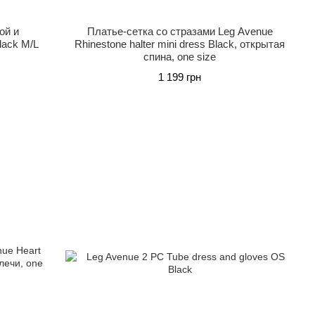
ой и
Платье-сетка со стразами Leg Avenue
lack M/L
Rhinestone halter mini dress Black, открытая
спина, one size
1 199 грн