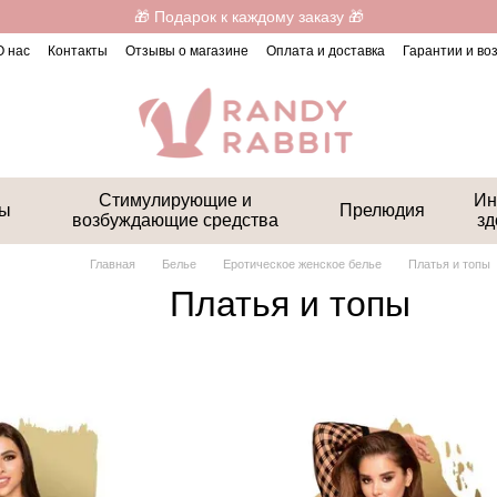
🎁 Подарок к каждому заказу 🎁
О нас
Контакты
Отзывы о магазине
Оплата и доставка
Гарантии и во
Стимулирующие и
Ин
ты
Прелюдия
возбуждающие средства
зд
Главная
Белье
Еротическое женское белье
Платья и топы
Платья и топы