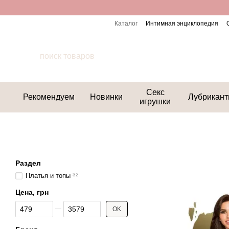
Перейти к основному контенту
Каталог
Интимная энциклопедия
Секс
Рекомендуем
Новинки
Лубрикан
игрушки
Раздел
Платья и топы
32
Цена, грн
От Цена, грн
До Цена, грн
OK