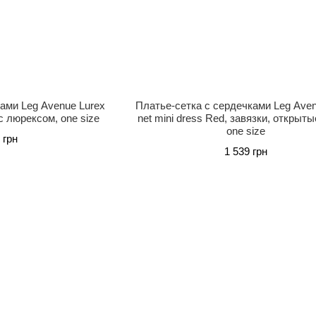
ами Leg Avenue Lurex
Платье-сетка с сердечками Leg Aven
 с люрексом, one size
net mini dress Red, завязки, открыты
one size
 грн
1 539 грн