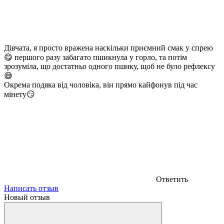
Дівчата, я просто вражена наскільки приємний смак у спрею
😋 першого разу забагато пшикнула у горло, та потім
зрозуміла, що достатньо одного пшику, щоб не було рефлексу
😅
Окрема подяка від чоловіка, він прямо кайфонув під час
мінету😏
Ответить
Написать отзыв
Новый отзыв