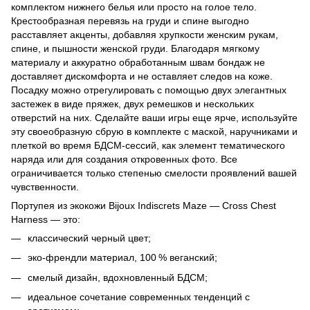
комплектом нижнего белья или просто на голое тело.
Крестообразная перевязь на груди и спине выгодно
расставляет акценты, добавляя хрупкости женским рукам,
спине, и пышности женской груди. Благодаря мягкому
материалу и аккуратно обработанным швам бондаж не
доставляет дискомфорта и не оставляет следов на коже.
Посадку можно отрегулировать с помощью двух элегантных
застежек в виде пряжек, двух ремешков и нескольких
отверстий на них. Сделайте ваши игры еще ярче, используйте
эту своеобразную сбрую в комплекте с маской, наручниками и
плеткой во время БДСМ-сессий, как элемент тематического
наряда или для создания откровенных фото. Все
ограничивается только степенью смелости проявлений вашей
чувственности.
Портупея из экокожи Bijoux Indiscrets Maze — Cross Chest
Harness — это:
классический черный цвет;
эко-френдли материал, 100 % веганский;
смелый дизайн, вдохновленный БДСМ;
идеальное сочетание современных тенденций с