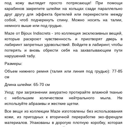
под кожу выглядит просто потрясающе! При помощи
карабинов закрепите шлейки на кольцах сзади параллельно
друг другу для эффекта бретелей или перекрестите между
собой, чтоб подчеркнуть спину. Можно носить на талии,
немного выше или под грудью.
Maze от Bijoux Indiscrets - это коллекция эксклюзивных вещей,
которые раскроют чувственность и приотворят дверь в
лабиринт запретных удовольствий. Войдите в лабиринт, чтобы
потерять и вновь обрести себя на захватывающем пути
нарушений табу.
Размеры:
Объем нижнего ремня (талия или линия под грудью): 77-85
см
Длина шлейки: 65-70 см
Уход: при загрязнении аккуратно протирайте влажной тканью
с небольшим количеством нейтрального мыла. Не
используйте абразивы и жесткие щетки.
Все вещи из коллекции Maze изготовлены без использования
кожи, из пригодных к вторичной переработке эко-френдли
материалов. Упакованы в дорогую плотную коробку, которая