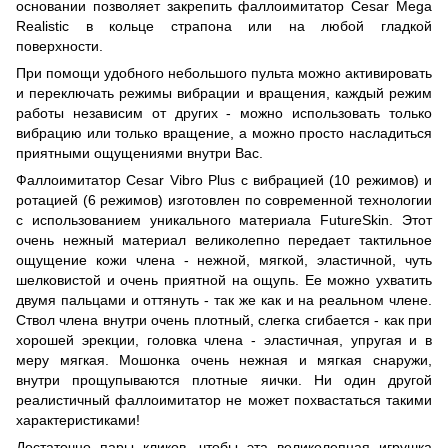
основании позволяет закрепить фаллоимитатор Cesar Mega
Realistic в кольце страпона или на любой гладкой
поверхности.
При помощи удобного небольшого пульта можно активировать
и переключать режимы вибрации и вращения, каждый режим
работы независим от других - можно использовать только
вибрацию или только вращение, а можно просто насладиться
приятными ощущениями внутри Вас.
Фаллоимитатор Cesar Vibro Plus с вибрацией (10 режимов) и
ротацией (6 режимов) изготовлен по современной технологии
с использованием уникального материала FutureSkin. Этот
очень нежный материал великолепно передает тактильное
ощущение кожи члена - нежной, мягкой, эластичной, чуть
шелковистой и очень приятной на ощупь. Ее можно ухватить
двумя пальцами и оттянуть - так же как и на реальном члене.
Ствол члена внутри очень плотный, слегка сгибается - как при
хорошей эрекции, головка члена - эластичная, упругая и в
меру мягкая. Мошонка очень нежная и мягкая снаружи,
внутри прощупываются плотные яички. Ни один другой
реалистичный фаллоимитатор не может похвастаться такими
характеристиками!
Достаточно пары кликов, чтобы эта великолепная игрушка