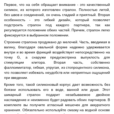
Первое, что на себя обращает внимание - это качественный
силикон, из которого изготовлен страпон. Полностью литой,
без швов и соединений, он очень гладкий и приятный. Вторая
особенность - это гибкий дизайн, который позволяет
подстроить страпон под каждого партнера, так как
регулируется положение обеих частей. Причем, страпон легко
фиксируется в выбранном положении.
Строение страпона продумано до мелочей. Часть, вводимая в
вагину, благодаря овальной форме надежно удерживается
внутри и во время фрикций воздействует непосредственно на
точку G, а снаружи предусмотрена выпуклость для
стимуляции клитора. Вторая часть, собственно
фаллоимитатор, гибкая, упругая, из стопроцентного силикона,
что позволяет избежать неудобств или неприятных ощущений
при введении.
Кроме того, такой силиконовый корпус дает возможность без
боязни использовать его в воде, ванной или душе. Этот
шикарный страпон подарит незабываемое двойное
наслаждение и неизменно будет радовать обоих партнеров. В
комплекте вы получите атласный мешочек для аккуратного
хранения. Обязательно используйте смазку на водной основе