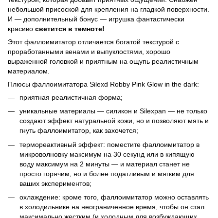
небольшой присоской для крепления на гладкой поверхности.
И — дополнительный бонус — игрушка фантастически
красиво
светится в темноте!
Этот фаллоимитатор отличается богатой текстурой с
проработанными венами и выпуклостями, хорошо
выраженной головкой и приятным на ощупь реалистичным
материалом.
Плюсы фаллоимитатора Silexd Robby Pink Glow in the dark:
приятная реалистичная форма;
уникальные материалы — силикон и Silexpan — не только
создают эффект натуральной кожи, но и позволяют мять и
гнуть фаллоимитатор, как захочется;
термореактивный эффект: поместите фаллоимитатор в
микроволновку максимум на 30 секунд или в кипящую
воду максимум на 2 минуты — и материал станет не
просто горячим, но и более податливым и мягким для
ваших экспериментов;
охлаждение: кроме того, фаллоимитатор можно оставлять
в холодильнике на неограниченное время, чтобы он стал
максимально жестким (и холодным для возбуждающих