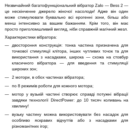
Незвичайний багатофункціональний вібратор Zalo — Bess 2 —
це нескінченне джерело жіночої насолоди! Адже він один
може стимулювати буквально всі ерогенні зони, більш або
менш інтенсивно за вашим бажанням. Крім того, він має
просто приголомшливий вигляд, ніби справжній магічний жезл.
Характеристики вібратора:
двостороння конструкція: тонка частина призначена для
точкової стимуляції клітора, інших чутливих точок та для
використання з насадками, широка — схожа на стовбур
класичного вібратора — для введення та стимуляції
широких зон;
2 мотори, в обох частинах вібратора;
по 8 режимів роботи для кожного мотора;
мотор у вузькій частині створює справді потужні вібрації
завдяки технології DirectPower: до 10 тисяч коливань на
хвилину!
вузьку частину можна використовувати без насадок для
особливо яскравих відчуттів або з насадками для
різноманітних ігор;