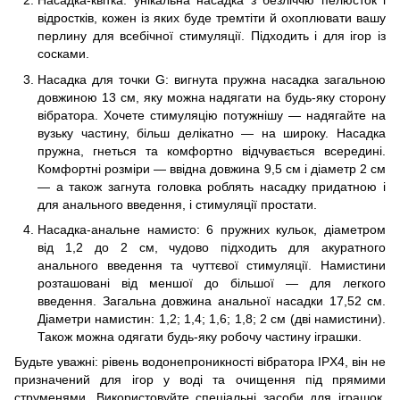
Насадка-квітка: унікальна насадка з безліччю пелюсток і
відростків, кожен із яких буде тремтіти й охоплювати вашу
перлину для всебічної стимуляції. Підходить і для ігор із
сосками.
Насадка для точки G: вигнута пружна насадка загальною
довжиною 13 см, яку можна надягати на будь-яку сторону
вібратора. Хочете стимуляцію потужнішу — надягайте на
вузьку частину, більш делікатно — на широку. Насадка
пружна, гнеться та комфортно відчувається всередині.
Комфортні розміри — ввідна довжина 9,5 см і діаметр 2 см
— а також загнута головка роблять насадку придатною і
для анального введення, і стимуляції простати.
Насадка-анальне намисто: 6 пружних кульок, діаметром
від 1,2 до 2 см, чудово підходить для акуратного
анального введення та чуттєвої стимуляції. Намистини
розташовані від меншої до більшої — для легкого
введення. Загальна довжина анальної насадки 17,52 см.
Діаметри намистин: 1,2; 1,4; 1,6; 1,8; 2 см (дві намистини).
Також можна одягати будь-яку робочу частину іграшки.
Будьте уважні: рівень водонепроникності вібратора IPX4, він не
призначений для ігор у воді та очищення під прямими
струменями. Використовуйте спеціальні засоби для іграшок,