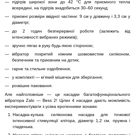
підігрів широкої зони до 42 °C для приємного тепла
всередині, на підігрів знадобиться 30–60 секунд;
приємні розміри ввідної частини: 9 см у довжину і 3,3 см у
діаметрі;
до 2 годин безперервної роботи (залежить від
інтенсивності вибраних режимів);
зручно лягає в руку будь-якою стороною;
вібратор покритий ніжним шовковистим силіконом,
безпечним та приємним на дотик;
гарне та стильне оздоблення;
у комплекті — м’який мішечок для зберігання;
розкішне паковання.
Але найголовніше — це насадки багатофункціонального
вібратора Zalo — Bess 2! Цілих 4 насадки дають можливість
експериментувати з усіма ерогенними зонами.
Насадка-кулька: силіконова насадка для точкової
інтенсивної стимуляції клітора, діаметр 1,2 см, пружна і
гладенька.