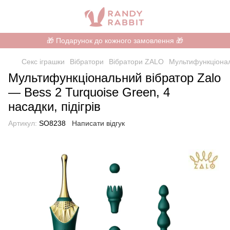
🎁 Подарунок до кожного замовлення 🎁
Секс іграшки
Вібратори
Вібратори ZALO
Мультифункціональ
Мультифункціональний вібратор Zalo
— Bess 2 Turquoise Green, 4
насадки, підігрів
Артикул:
SO8238
Написати відгук