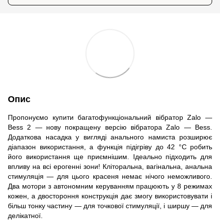
Опис
Пропонуємо купити багатофункціональний вібратор Zalo —
Bess 2 — нову покращену версію вібратора Zalo — Bess.
Додаткова насадка у вигляді анального намиста розширює
діапазон використання, а функція підігріву до 42 °C робить
його використання ще приємнішим. Ідеально підходить для
впливу на всі ерогенні зони! Кліторальна, вагінальна, анальна
стимуляція — для цього красеня немає нічого неможливого.
Два мотори з автономним керуванням працюють у 8 режимах
кожен, а двостороння конструкція дає змогу використовувати і
більш тонку частину — для точкової стимуляції, і ширшу — для
делікатної.