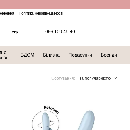
овернення
Політика конфіденційності
066 109 49 40
Укр
мне
БДСМ
Білизна
Подарунки
Бренди
ов'я
Сортування:
за популярністю