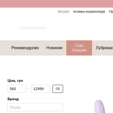
Перейти до основного контенту
Каталог
Інтимна енциклопедія
Пр
Секс
Рекомендуємо
Новинки
Лубрика
іграшки
Ціна, грн
Від Ціна, грн
До Ціна, грн
ОК
Бренд