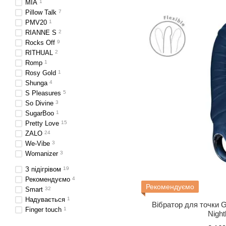
MIA
1
Pillow Talk
7
PMV20
1
RIANNE S
2
Rocks Off
9
RITHUAL
2
Romp
1
Rosy Gold
1
Shunga
4
S Pleasures
5
So Divine
3
SugarBoo
1
Pretty Love
15
ZALO
24
We-Vibe
3
Womanizer
3
З підігрівом
19
Рекомендуємо
4
Рекомендуємо
Smart
32
Надувається
1
Вібратор для точки 
Finger touch
1
Night