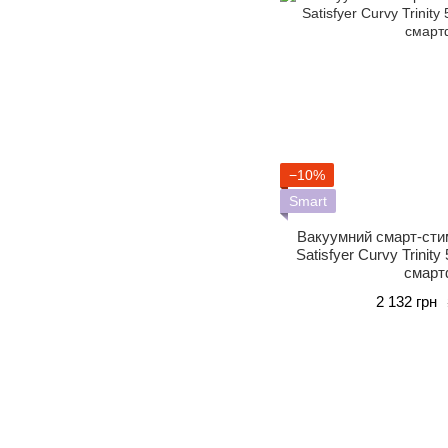
−10%
Smart
Вакуумний смарт-стим
Satisfyer Curvy Trinity
смарт
2 132 грн