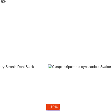
 грн
−10%