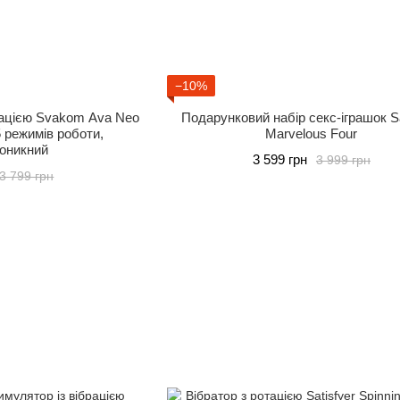
−10%
сацією Svakom Ava Neo
Подарунковий набір секс-іграшок Sa
5 режимів роботи,
Marvelous Four
оникний
3 599 грн
3 999 грн
3 799 грн