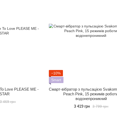
−10%
Smart
 To Love PLEASE ME -
Смарт-вібратор з пульсацією Svako
STAR
Peach Pink, 15 режимів робот
водонепроникний
3 469 грн
3 419 грн
3 799 грн