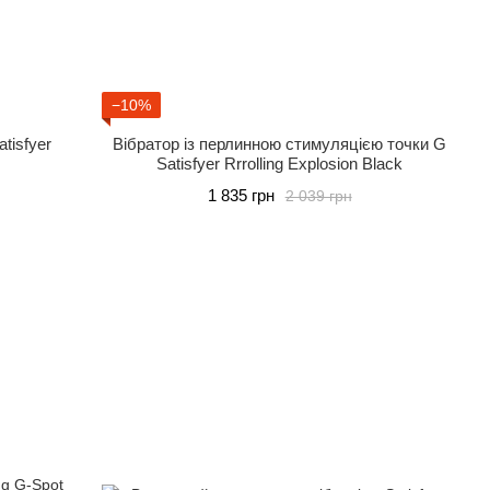
−10%
tisfyer
Вібратор із перлинною стимуляцією точки G
Satisfyer Rrrolling Explosion Black
1 835 грн
2 039 грн