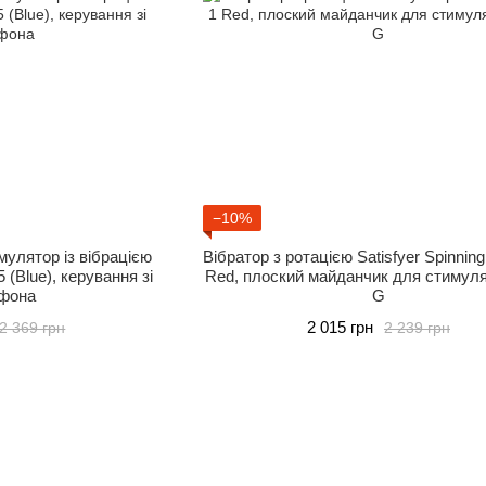
−10%
улятор із вібрацією
Вібратор з ротацією Satisfyer Spinnin
 5 (Blue), керування зі
Red, плоский майданчик для стимуля
фона
G
2 015 грн
2 369 грн
2 239 грн