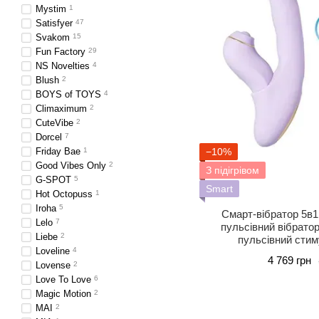
Mystim
1
Satisfyer
47
Svakom
15
Fun Factory
29
NS Novelties
4
Blush
2
BOYS of TOYS
4
Climaximum
2
CuteVibe
2
Dorcel
7
Friday Bae
1
−10%
Good Vibes Only
2
З підігрівом
G-SPOT
5
Smart
Hot Octopuss
1
Iroha
5
Смарт-вібратор 5в
Lelo
7
пульсівний вібрато
Liebe
2
пульсівний стиму
Loveline
4
4 769 грн
Lovense
2
Love To Love
6
Magic Motion
2
MAI
2