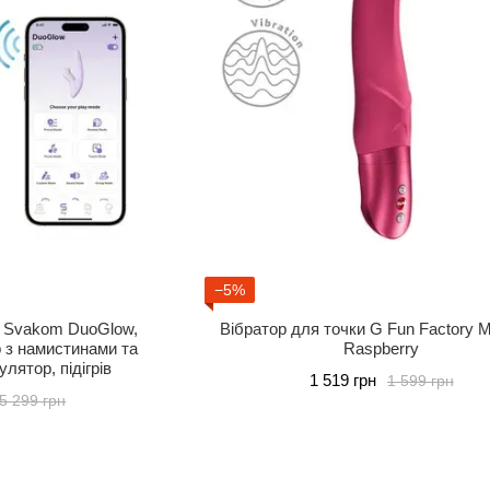
−5%
1 Svakom DuoGlow,
Вібратор для точки G Fun Factory M
р з намистинами та
Raspberry
лятор, підігрів
1 519 грн
1 599 грн
5 299 грн