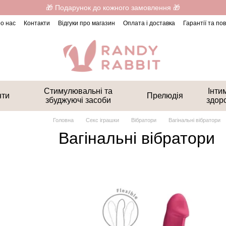
🎁 Подарунок до кожного замовлення 🎁
о нас
Контакти
Відгуки про магазин
Оплата і доставка
Гарантії та п
Стимулювальні та
Інти
нти
Прелюдія
збуджуючі засоби
здор
Головна
Секс іграшки
Вібратори
Вагінальні вібратори
Вагінальні вібратори