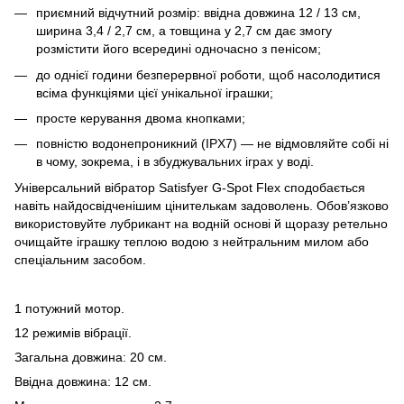
приємний відчутний розмір: ввідна довжина 12 / 13 см,
ширина 3,4 / 2,7 см, а товщина у 2,7 см дає змогу
розмістити його всередині одночасно з пенісом;
до однієї години безперервної роботи, щоб насолодитися
всіма функціями цієї унікальної іграшки;
просте керування двома кнопками;
повністю водонепроникний (IPX7) — не відмовляйте собі ні
в чому, зокрема, і в збуджувальних іграх у воді.
Універсальний вібратор Satisfyer G-Spot Flex сподобається
навіть найдосвідченішим цінителькам задоволень. Обов’язково
використовуйте лубрикант на водній основі й щоразу ретельно
очищайте іграшку теплою водою з нейтральним милом або
спеціальним засобом.
1 потужний мотор.
12 режимів вібрації.
Загальна довжина: 20 см.
Ввідна довжина: 12 см.