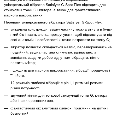
універсальний вібратор Satisfyer G-Spot Flex підходить для
стимуляції точки G і клітора, а також для фантастичного
парного використання.
Переваги універсального вібратора Satisfyer G-Spot Flex:
унікальна конструкція: ввідну частину можна зігнути в будь-
який бік і навіть злегка прокручувати, щоб підлаштувати під
свої анатомічні особливості й точно потрапити на точку G;
вібратор повністю складається навпіл, перетворюючись на
подвійний: ввідна частина стимулює вагінально, а
зовнішня, завдяки добре відчутним вібраціям, ніжно
пестить клітор;
підходить для парного використання: вібрації порадують і
її, і його;
12 режимів глибокої вібрації: є рівні, і ритмічні режими
різної потужності;
звужений кінчик для точкової стимуляції точки G, клітора
або інших ерогенних зон;
фантастичний оксамитовий силікон, приємний на дотик і
безпечний;