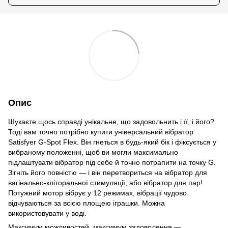
Опис
Шукаєте щось справді унікальне, що задовольнить і її, і його?
Тоді вам точно потрібно купити універсальний вібратор
Satisfyer G-Spot Flex. Він гнеться в будь-який бік і фіксується у
вибраному положенні, щоб ви могли максимально
підлаштувати вібратор під себе й точно потрапити на точку G.
Зігніть його повністю — і він перетвориться на вібратор для
вагінально-кліторальної стимуляції, або вібратор для пар!
Потужний мотор вібрує у 12 режимах, вібрації чудово
відчуваються за всією площею іграшки. Можна
використовувати у воді.
Максимум можливостей, максимум задоволення —