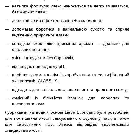
нелипка формула: легко наноситься та легко змивається,
без жирних плям;
довготривалий ефект ковзання + зволоження;
допомагає боротися з вагінальною сухістю та сприяє
виділенню природної змазки;
солодкий смак плюс приємний аромат — ідеально для
оральних пестощів!
якісні інгредієнти без барвників;
відповідає природному pH;
пройшов дерматологічні випробування та сертифікований
як продукція CLASS IIA;
підходить для вагінального, анального та орального сексу;
сумісний із більшістю іграшок для дорослих та
презервативами.
Лубриканти на водній основі Liebe Lubricant були розроблені
для поліпшення якості сексуальних стосунків у парі, а також
для самостійних ігор. Змазка відповідає європейським
стандартам якості.