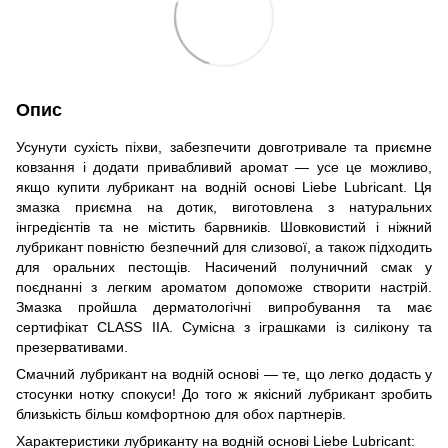
Опис
Усунути сухість піхви, забезпечити довготривале та приємне
ковзання і додати привабливий аромат — усе це можливо,
якщо купити лубрикант на водній основі Liebe Lubricant. Ця
змазка приємна на дотик, виготовлена з натуральних
інгредієнтів та не містить барвників. Шовковистий і ніжний
лубрикант повністю безпечний для слизової, а також підходить
для оральних пестощів. Насичений полуничний смак у
поєднанні з легким ароматом допоможе створити настрій.
Змазка пройшла дерматологічні випробування та має
сертифікат CLASS IIA. Сумісна з іграшками із силікону та
презервативами.
Смачний лубрикант на водній основі — те, що легко додасть у
стосунки нотку спокуси! До того ж якісний лубрикант зробить
близькість більш комфортною для обох партнерів.
Характеристики лубриканту на водній основі Liebe Lubricant: