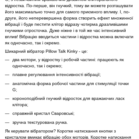
відростка. По-перше, він гнучкий, тому ви можете розташувати
його максимально точно для самого приємного впливу. І, по-
друге, його неперевершена форма створить ефект множинної
вібрації і буде пестити клітор відразу чотирма дразливішими
гнучкими отросточка. Дуже ніжне і в той же час інтенсивний
вплив! Вібрацію вводиться частини і відростка можна включати
як одночасно, так і окремо.
Шикарний вібратор Pillow Talk Kinky - це:
два мотори, у відростку і робочій частині: працюють як
одночасно, так і окремо;
плавне регулювання інтенсивності вібрації;
анатомічна форма робочої частини для стимуляції точки
G;
короноподібний гнучкий відросток для вражаючих ласк
клітора;
справжній кристал Сваровські;
зручна текстурована ручка.
Як керувати вібратором? Коротке натискання кнопки з
кристалом вмикає вібрацію обох моторів. Коротке натискання