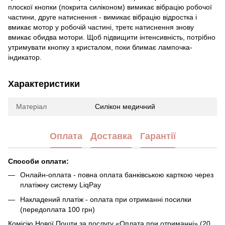
плоскої кнопки (покрита силіконом) вимикає вібрацію робочої
частини, друге натиснення - вимикає вібрацію відростка і
вмикає мотор у робочій частині, третє натиснення знову
вмикає обидва мотори. Щоб підвищити інтенсивність, потрібно
утримувати кнопку з кристалом, поки блимає лампочка-
індикатор.
Характеристики
Матеріал
Силікон медичний
Оплата
Доставка
Гарантії
Способи оплати:
Онлайн-оплата - повна оплата банківською карткою через
платіжну систему LiqPay
Накладений платіж - оплата при отриманні посилки
(передоплата 100 грн)
Комісію Нової Пошти за послугу «Оплата при отриманні» (20