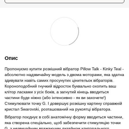
Опис
Пропонуємо купити розкішний вібратор Pillow Talk - Kinky Teal -
абсолютно надзвичайну модель з двома моторами, яка здатна
здивувати навіть самих просунутих цінительок вібраторів.
Короноподобний гнучкий відросток буквально охопить ваш
клітор ласками з усіх боків, а загнутий кінець вводиться
частини буде ніжно (або інтенсивно - як ви захочете!)
Стимулювати точку G. І довершує розкішну картину справжній
кристал Swarovski, розташований на рукоятці вібратора.
Вібратор поєднує в собі анатомічну форму вводиться частини,
яка створена спеціально, щоб забезпечити стимуляцію точки
G, з незвичайним вражаючим дизайном клиторального