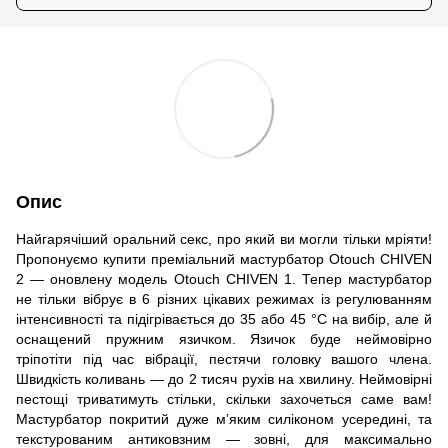
Опис
Найгарячіший оральний секс, про який ви могли тільки мріяти!
Пропонуємо купити преміальний мастурбатор Otouch CHIVEN
2 — оновлену модель Otouch CHIVEN 1. Тепер мастурбатор
не тільки вібрує в 6 різних цікавих режимах із регулюванням
інтенсивності та підігрівається до 35 або 45 °C на вибір, але й
оснащений пружним язичком. Язичок буде неймовірно
тріпотіти під час вібрації, пестячи головку вашого члена.
Швидкість коливань — до 2 тисяч рухів на хвилину. Неймовірні
пестощі триватимуть стільки, скільки захочеться саме вам!
Мастурбатор покритий дуже м’яким силіконом усередині, та
текстурованим антиковзним — зовні, для максимально