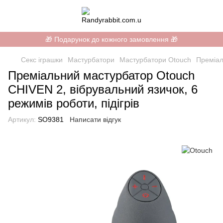
🎁 Подарунок до кожного замовлення 🎁
Секс іграшки
Мастурбатори
Мастурбатори Otouch
Преміал
Преміальний мастурбатор Otouch
CHIVEN 2, вібрувальний язичок, 6
режимів роботи, підігрів
Артикул:
SO9381
Написати відгук