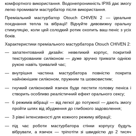
комфортного використання. Водонепроникність IPX6 дає змогу
легко промивати мастурбатор після використання.
Преміальний мастурбатор Otouch CHIVEN 2 — ідеальне
поєднання тепла та вібрації! Відчуйте дивовижну оральну
стимуляцію, коли цей солодкий ротик охопить ваш пеніс з усіх
боків.
Характеристики преміального мастурбатора Otouch CHIVEN 2:
запатентований дизайн: невеликий корпус, покритий
текстурованим силіконом — дуже зручно тримати однією
рукою навіть тривалий час;
внутрішня частина мастурбатора повністю покрита
найніжнішим силіконом, пружним та шовковистим;
гнучкий силіконовий язичок буде пестити головку пеніса і
створить особливо реалістичний ефект орального сексу;
6 режимів вібрації — від легкої до потужної — дають змогу
пройти шлях від збудження до глибокого задоволення;
3 рівні інтенсивності для кожного режиму вібрації;
під час роботи мастурбатора стінки корпусу будуть
вібрувати, а язичок — тріпотіти зі швидкістю до 2 тисяч