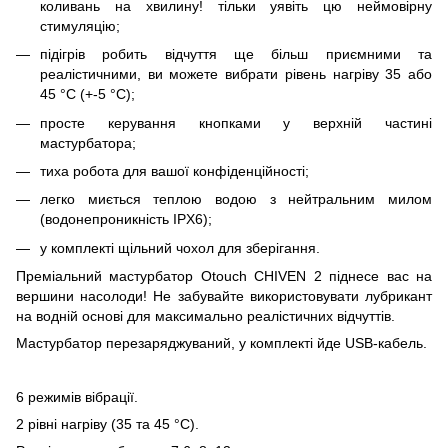
коливань на хвилину! тільки уявіть цю неймовірну
стимуляцію;
підігрів робить відчуття ще більш приємними та
реалістичними, ви можете вибрати рівень нагріву 35 або
45 °C (+-5 °C);
просте керування кнопками у верхній частині
мастурбатора;
тиха робота для вашої конфіденційності;
легко миється теплою водою з нейтральним милом
(водонепроникність IPX6);
у комплекті щільний чохол для зберігання.
Преміальний мастурбатор Otouch CHIVEN 2 піднесе вас на
вершини насолоди! Не забувайте використовувати лубрикант
на водній основі для максимально реалістичних відчуттів.
Мастурбатор перезаряджуваний, у комплекті йде USB-кабель.
6 режимів вібрації.
2 рівні нагріву (35 та 45 °C).