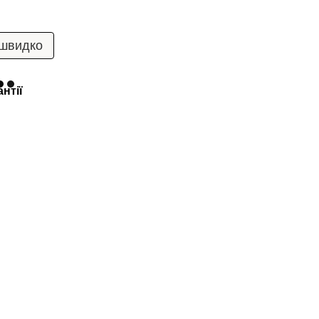
 швидко
нтії