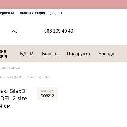
овернення
Політика конфіденційності
066 109 49 40
Укр
мне
БДСМ
Білизна
Подарунки
Бренди
ов'я
тори та дилдо
ibro Flesh (MODEL 2 size 7in) + LRS,
ією SilexD
Артикул
SO8212
DEL 2 size
,4 см