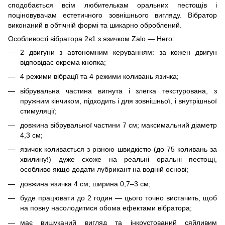
сподобається всім любителькам оральних пестощів і
поціновувачам естетичного зовнішнього вигляду. Вібратор
виконаний в обтічній формі та шикарно оброблений.
Особливості вібратора 2в1 з язичком Zalo — Hero:
2 двигуни з автономним керуванням: за кожен двигун
відповідає окрема кнопка;
4 режими вібрації та 4 режими коливань язичка;
вібрувальна частина вигнута і злегка текстурована, з
пружним кінчиком, підходить і для зовнішньої, і внутрішньої
стимуляції;
довжина вібрувальної частини 7 см; максимальний діаметр
4,3 см;
язичок коливається з різною швидкістю (до 75 коливань за
хвилину!) дуже схоже на реальні оральні пестощі,
особливо якщо додати лубрикант на водній основі;
довжина язичка 4 см; ширина 0,7–3 см;
буде працювати до 2 годин — цього точно вистачить, щоб
на повну насолодитися обома ефектами вібратора;
має вишуканий вигляд та інкрустований сяйливим