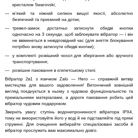
кристалом Swarovski;
м’який та ніжний силікон вищої якості, абсолютно
безпечний та приємний на дотик;
тревел-замок: достатньо затиснути обидві кнопки
одночасно на 3 секунди, щоб заблокувати вібратор — і він
не ввімкнеться в невідповідний час (для зняття блокування
потрібно знову затиснути обидві кнопки);
у комплекті: розкішний чохол для зберігання або зручного
транспортування;
розкішне паковання в єгипетському стилі.
Вібратор 2в1 з язичком Zalo — Hero — справжній витвір
мистецтва для вашого задоволення! Витончений зовнішній
вигляд поєднується в ньому з чудовою функціональністю та
преміальними матеріалами, а дороге паковання робить цей
вібратор чудовим подарунком.
Зверніть увагу: ступінь водонепроникності вібратора IPX4,
тому не використовуйте його у воді й не підставляйте під прямі
струмені. Для очищення вибирайте спеціалізовані засоби й
вібратор прослужить вам максимально довго.