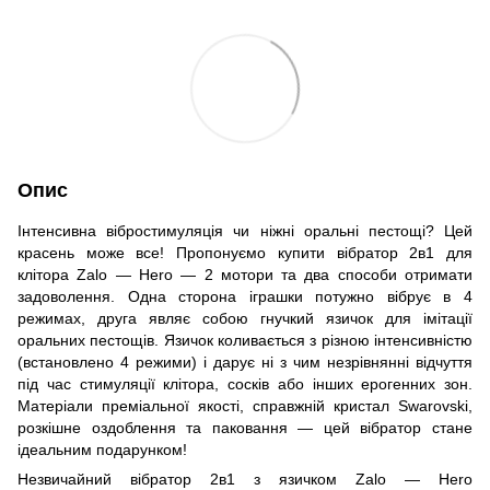
Опис
Інтенсивна вібростимуляція чи ніжні оральні пестощі? Цей
красень може все! Пропонуємо купити вібратор 2в1 для
клітора Zalo — Hero — 2 мотори та два способи отримати
задоволення. Одна сторона іграшки потужно вібрує в 4
режимах, друга являє собою гнучкий язичок для імітації
оральних пестощів. Язичок коливається з різною інтенсивністю
(встановлено 4 режими) і дарує ні з чим незрівнянні відчуття
під час стимуляції клітора, сосків або інших ерогенних зон.
Матеріали преміальної якості, справжній кристал Swarovski,
розкішне оздоблення та паковання — цей вібратор стане
ідеальним подарунком!
Незвичайний вібратор 2в1 з язичком Zalo — Hero