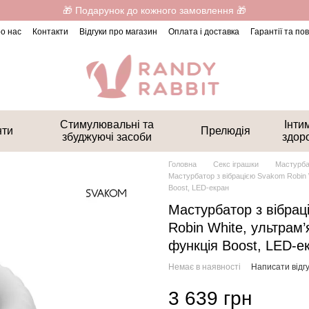
🎁 Подарунок до кожного замовлення 🎁
о нас
Контакти
Відгуки про магазин
Оплата і доставка
Гарантії та п
Стимулювальні та
Інти
нти
Прелюдія
збуджуючі засоби
здор
Головна
Секс іграшки
Мастурба
Мастурбатор з вібрацією Svakom Robin W
Boost, LED-екран
Мастурбатор з вібра
Robin White, ультрам’
функція Boost, LED-е
Немає в наявності
Написати відгу
3 639 грн