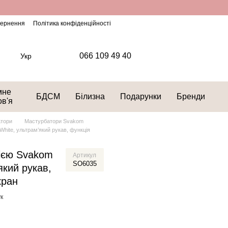
овернення
Політика конфіденційності
066 109 49 40
Укр
мне
БДСМ
Білизна
Подарунки
Бренди
ов'я
тори
Мастурбатори Svakom
hite, ультрам’який рукав, функція
цією Svakom
Артикул
SO6035
який рукав,
кран
к