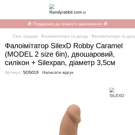
🎁 Подарунок до кожного замовлення 🎁
Секс іграшки
Фалоімітатори та дилдо
Фалоімітатори та дил
Фалоімітатор SilexD Robby Caramel
(MODEL 2 size 6in), двошаровий,
силікон + Silexpan, діаметр 3,5см
Артикул:
SO5019
Написати відгук