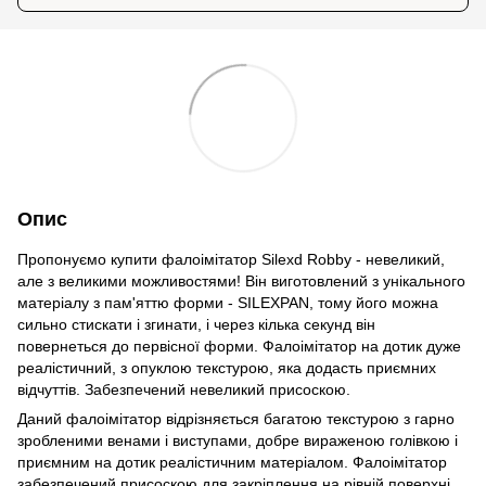
Опис
Пропонуємо купити фалоімітатор Silexd Robby - невеликий,
але з великими можливостями! Він виготовлений з унікального
матеріалу з пам'яттю форми - SILEXPAN, тому його можна
сильно стискати і згинати, і через кілька секунд він
повернеться до первісної форми. Фалоімітатор на дотик дуже
реалістичний, з опуклою текстурою, яка додасть приємних
відчуттів. Забезпечений невеликий присоскою.
Даний фалоімітатор відрізняється багатою текстурою з гарно
зробленими венами і виступами, добре вираженою голівкою і
приємним на дотик реалістичним матеріалом. Фалоімітатор
забезпечений присоскою для закріплення на рівній поверхні,