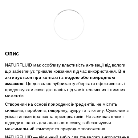
Опис
NATURFLUID має особливу властивість активації від вологи,
що забезпечує тривале ковзання під час використання.
Він
активується при контакті з водою або природною
змазкою.
Це дозволяє лубриканту зберігати ефективність і
продовжувати свою дію навіть під час інтенсивних інтимних
моментів.
Створений на основі природних інгредієнтів, не містить
силіконів, парабенів, гліцерину, цукру та глютену. Сумісним з
усіма типами іграшок та презервативів. Не залишає плям і
підходить навіть для анального сексу, забезпечуючи
максимальний комфорт та природне зволоження.
NATURFLUID — відмінний вибір для тривалого використання,