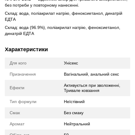
без потреби у повторному нанесенні.
Склад: вода, поліакрилат натрію, феноксиетанол, динатрій
ЕДТА
Склад: вода (96.9%), поліакрилат натрію, феноксиетанол,
динатрій ЕДТА
Характеристики
Для кого
Унісекс
Призначення
Вагінальний, анальний секс
Активується при зволоженні,
Ефекти
Тривале ковзання
Тип формули
Неїстівний
Смак
Без смаку
Аромат
Нейтральний
Об’єм, мл
50