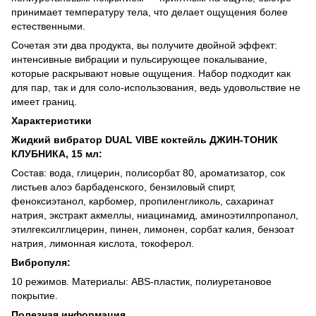
принимает температуру тела, что делает ощущения более
естественными.
Сочетая эти два продукта, вы получите двойной эффект:
интенсивные вибрации и пульсирующее покалывание,
которые раскрывают новые ощущения. Набор подходит как
для пар, так и для соло-использования, ведь удовольствие не
имеет границ.
Характеристики
Жидкий вибратор DUAL VIBE коктейль ДЖИН-ТОНИК
КЛУБНИКА, 15 мл:
Состав: вода, глицерин, полисорбат 80, ароматизатор, сок
листьев алоэ барбаденского, бензиловый спирт,
феноксиэтанол, карбомер, пропиленгликоль, сахаринат
натрия, экстракт акмеллы, ниацинамид, аминоэтилпропанол,
этилгексилглицерин, пинен, лимонен, сорбат калия, бензоат
натрия, лимонная кислота, токоферол.
Вибропуля:
10 режимов. Материалы: ABS-пластик, полиуретановое
покрытие.
Полезная информация