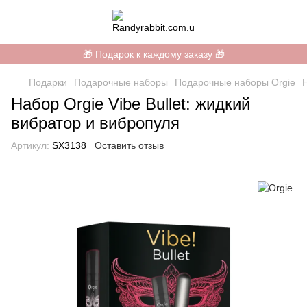
🎁 Подарок к каждому заказу 🎁
Подарки
Подарочные наборы
Подарочные наборы Orgie
Н
Набор Orgie Vibe Bullet: жидкий
вибратор и вибропуля
Артикул:
SX3138
Оставить отзыв